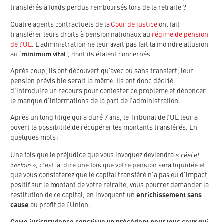
transférés à fonds perdus remboursés lors de la retraite ?
Quatre agents contractuels de la
Cour de justice
ont fait
transférer leurs droits à pension nationaux au
régime de pension
de l’UE
. L’administration ne leur avait pas fait la moindre allusion
au ‘
minimum vital
’, dont ils étaient concernés.
Après coup, ils ont découvert qu’avec ou sans transfert, leur
pension prévisible serait la même. Ils ont donc décidé
d’introduire un recours pour contester ce problème et dénoncer
le manque d’informations de la part de l’administration.
Après un long litige qui a duré 7 ans, le Tribunal de l’UE leur a
ouvert la possibilité de récupérer les montants transférés. En
quelques mots :
réel et
Une fois que le préjudice que vous invoquez deviendra «
certain
», c’est-à-dire une fois que votre pension sera liquidée et
que vous constaterez que le capital transféré n’a pas eu d’impact
positif sur le montant de votre retraite, vous pourrez demander la
restitution de ce capital, en invoquant un
enrichissement sans
cause
au profit de l’Union.
Cette jurisprudence constitue un précédent pour tous ceux qui