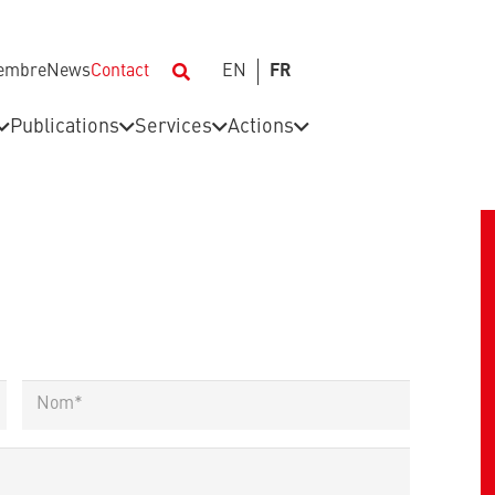
membre
News
Contact
EN
FR
Publications
Services
Actions
Last