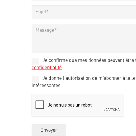
(Required)
Sujet
(Required)
Message
Je confirme que mes données peuvent être 
Privacy
Policy
confidentialité
.
Je donne l'autorisation de m'abonner à la le
Newsletter
intéressantes.
CAPTCHA
Envoyer