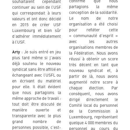
confirmé que nous
souhaitaient cependant
partagions la même
continuer au sein de l’USF
conception de la solidarité.
qui correspondait à leurs
Le nom de notre
valeurs et ont donc décidé
organisation a été choisi
en 2015 de créer USF
pour refléter cette
Luxembourg et bien sûr
« communauté d’esprit »
d’adhérer immédiatement
avec les autres
à l’USF.
organisations membres de
Arty
: Je suis entré en jeu
la Fédération. Nous avons
plus tard même si j’avais
réussi à obtenir un score
déjà soutenu le nouveau
très décent en tant que
syndicat sans être affilié en
nouveau syndicat et, à
échangeant avec l’USFL ou
partir de là, nous avons
en écrivant du matériel
augmenté notre score à
pour elle. Il était évident
chaque élection. Par
que nous partagions la
conséquent, nous avons
même approche de travail :
dirigé directement le
tout doit être discuté de
Comité local du personnel
manière ouverte et
de la Commission à
transparente avec le plus
Luxembourg, représentant
grand nombre de
quelque 4 000 membres du
personnes possible, c’est-
personnel au cours du