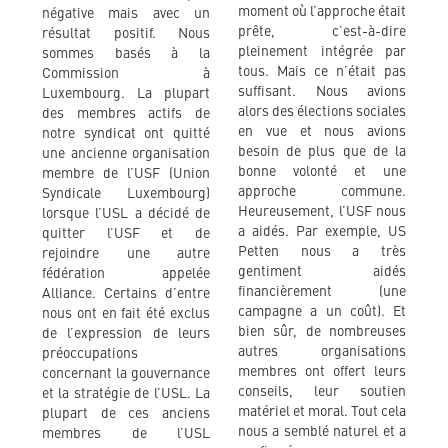
moment où l’approche était
négative mais avec un
prête, c’est-à-dire
résultat positif. Nous
pleinement intégrée par
sommes basés à la
tous. Mais ce n’était pas
Commission à
suffisant. Nous avions
Luxembourg. La plupart
alors des élections sociales
des membres actifs de
en vue et nous avions
notre syndicat ont quitté
besoin de plus que de la
une ancienne organisation
bonne volonté et une
membre de l’USF (Union
approche commune.
Syndicale Luxembourg)
Heureusement, l’USF nous
lorsque l’USL a décidé de
a aidés. Par exemple, US
quitter l’USF et de
Petten nous a très
rejoindre une autre
gentiment aidés
fédération appelée
financièrement (une
Alliance. Certains d’entre
campagne a un coût). Et
nous ont en fait été exclus
bien sûr, de nombreuses
de l’expression de leurs
autres organisations
préoccupations
membres ont offert leurs
concernant la gouvernance
conseils, leur soutien
et la stratégie de l’USL. La
matériel et moral. Tout cela
plupart de ces anciens
nous a semblé naturel et a
membres de l’USL