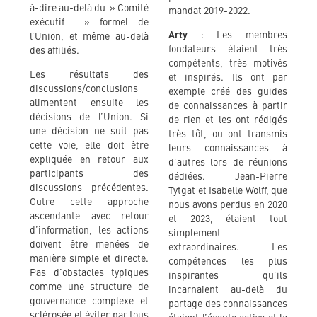
à-dire au-delà du » Comité
mandat 2019-2022.
exécutif » formel de
Arty
: Les membres
l’Union, et même au-delà
fondateurs étaient très
des affiliés.
compétents, très motivés
Les résultats des
et inspirés. Ils ont par
discussions/conclusions
exemple créé des guides
alimentent ensuite les
de connaissances à partir
décisions de l’Union. Si
de rien et les ont rédigés
une décision ne suit pas
très tôt, ou ont transmis
cette voie, elle doit être
leurs connaissances à
expliquée en retour aux
d’autres lors de réunions
participants des
dédiées. Jean-Pierre
discussions précédentes.
Tytgat et Isabelle Wolff, que
Outre cette approche
nous avons perdus en 2020
ascendante avec retour
et 2023, étaient tout
d’information, les actions
simplement
doivent être menées de
extraordinaires. Les
manière simple et directe.
compétences les plus
Pas d’obstacles typiques
inspirantes qu’ils
comme une structure de
incarnaient au-delà du
gouvernance complexe et
partage des connaissances
sclérosée et éviter par tous