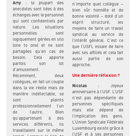
Arty
: la plupart des
n’importe quel collègue –
anecdotes sont liées à des
bien sûr honnête et de
échanges avec le personnel
bonne volonté – doté d’un
qui sont confidentiels par
esprit structuré, les
nature. Les situations
moyens de faire un travail
personnelles sont
syndical au service de
logiquement gérées en silo
l’intérêt général. C’est ce
(one to one) et ne sont
que l’USFL essaie de faire
partagées qu’en cas de
avec ses affiliés et cela fait
besoin. Cela apporte
aussi partie de son
parfois son lot
approche.
d’amusement.
Une dernière réflexion ?
Récemment, deux
collègues, en fait un couple
Nicolas
: Joyeux
dans la vie réelle mais de
anniversaire à l’USF. L’USF
manière indétectable, se
n’est pas dépendante de
sont plaints
personnes spécifiques
professionnellement l’un
mais elle dépend de
de l’autre. Bien
l’implication des gens.
qu’appartenant à des
L’Union Syndicale Fédérale
services différents, ils
Luxembourg existe grâce à
travaillaient sur le même
l’USF et à ses personnes