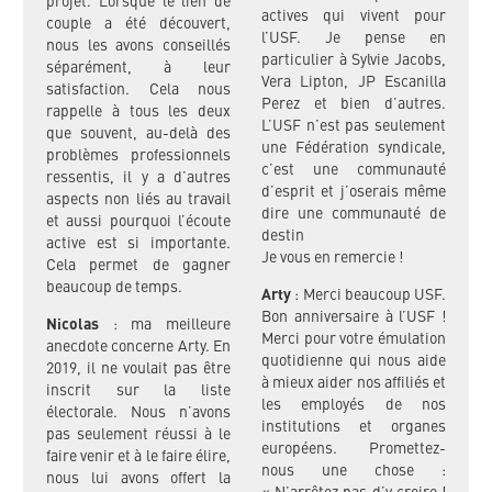
projet. Lorsque le lien de
actives qui vivent pour
couple a été découvert,
l’USF. Je pense en
nous les avons conseillés
particulier à Sylvie Jacobs,
séparément, à leur
Vera Lipton, JP Escanilla
satisfaction. Cela nous
Perez et bien d’autres.
rappelle à tous les deux
L’USF n’est pas seulement
que souvent, au-delà des
une Fédération syndicale,
problèmes professionnels
c’est une communauté
ressentis, il y a d’autres
d’esprit et j’oserais même
aspects non liés au travail
dire une communauté de
et aussi pourquoi l’écoute
destin
active est si importante.
Je vous en remercie !
Cela permet de gagner
beaucoup de temps.
Arty
: Merci beaucoup USF.
Bon anniversaire à l’USF !
Nicolas
: ma meilleure
Merci pour votre émulation
anecdote concerne Arty. En
quotidienne qui nous aide
2019, il ne voulait pas être
à mieux aider nos affiliés et
inscrit sur la liste
les employés de nos
électorale. Nous n’avons
institutions et organes
pas seulement réussi à le
européens. Promettez-
faire venir et à le faire élire,
nous une chose :
nous lui avons offert la