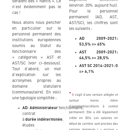
seraient des « nantis ». Ce
(environ 20% aujourd’hui).
n’est évidemment pas le
Pour le personnel
cas !
permanent (AD, AST,
Nous allons nous pencher
AST/SC), les chiffres sont
en particulier sur le
les suivants :
personnel permanent des
AD 2009-2021:
institutions européennes
53,5% => 65%
soumis au Statut du
fonctionnaire des
AST 2009-2021:
« catégories » AST et
46,5% => 28,5%
AST/SC (voir ci-dessous).
AST SC 2014-2021: 0
Tout d’abord, un mot
=> 6,1%
d’explication sur les
acronymes propres au
domaine statutaire
(communautaire). En voici
*
Il s’agit d’une version allégée et
une typologie simplifiée :
surtout moins chère
d’assistant/secrétaire à contrat
AD
:
Administrateur
fonctionnaire,
permanent. Elle a été légalement
contrat
créée en 2014. Les salaires en
à
durée
indéterminée
,
début de carrière sont proches des
études
salaires minimum / « sociaux »