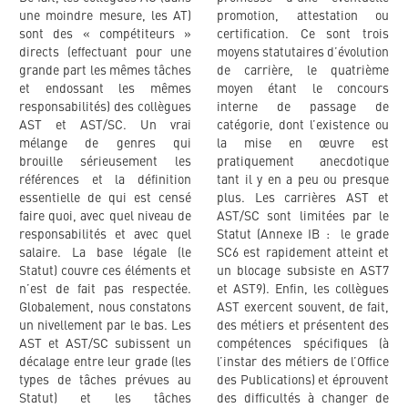
une moindre mesure, les AT)
promotion, attestation ou
sont des « compétiteurs »
certification. Ce sont trois
directs (effectuant pour une
moyens statutaires d’évolution
grande part les mêmes tâches
de carrière, le quatrième
et endossant les mêmes
moyen étant le concours
responsabilités) des collègues
interne de passage de
AST et AST/SC. Un vrai
catégorie, dont l’existence ou
mélange de genres qui
la mise en œuvre est
brouille sérieusement les
pratiquement anecdotique
références et la définition
tant il y en a peu ou presque
essentielle de qui est censé
plus. Les carrières AST et
faire quoi, avec quel niveau de
AST/SC sont limitées par le
responsabilités et avec quel
Statut (Annexe IB : le grade
salaire. La base légale (le
SC6 est rapidement atteint et
Statut) couvre ces éléments et
un blocage subsiste en AST7
n’est de fait pas respectée.
et AST9). Enfin, les collègues
Globalement, nous constatons
AST exercent souvent, de fait,
un nivellement par le bas. Les
des métiers et présentent des
AST et AST/SC subissent un
compétences spécifiques (à
décalage entre leur grade (les
l’instar des métiers de l’Office
types de tâches prévues au
des Publications) et éprouvent
Statut) et les tâches
des difficultés à changer de