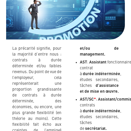
La précarité signifie, pour
et/ou de
la majorité d’entre nous :
management.
contrats à durée
AST
:
Assistant
fonctionnaire
déterminée et/ou faibles
contrat
revenus. Du point de vue de
à
durée
indéterminée
,
l’employeur, cela
études secondaires,
représenterait une
tâches
d’assistance
proportion grandissante
et de mise en œuvre.
de contrats à durée
AST/SC
*
:
Assistant/commi
déterminée, des
contrats
économies, ou encore, une
à
durée
indéterminée
,
plus grande flexibilité (en
études secondaires,
théorie au moins). Cette
tâches
flexibilité fait écho aux
de
secrétariat.
craintes de l’employé