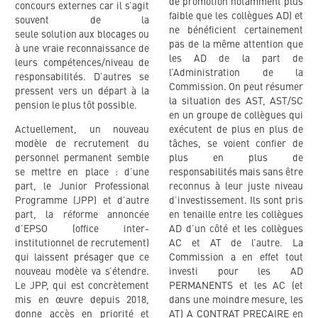
de promotion notamment plus
concours externes car il s’agit
faible que les collègues AD) et
souvent de la
ne bénéficient certainement
seule solution aux blocages ou
pas de la même attention que
à une vraie reconnaissance de
les AD de la part de
leurs compétences/niveau de
l’Administration de la
responsabilités. D’autres se
Commission. On peut résumer
pressent vers un départ à la
la situation des AST, AST/SC
pension le plus tôt possible.
en un groupe de collègues qui
Actuellement, un nouveau
exécutent de plus en plus de
modèle de recrutement du
tâches, se voient confier de
personnel permanent semble
plus en plus de
se mettre en place : d’une
responsabilités mais sans être
part, le Junior Professional
reconnus à leur juste niveau
Programme (JPP) et d’autre
d’investissement. Ils sont pris
part, la réforme annoncée
en tenaille entre les collègues
d’EPSO (office inter-
AD d’un côté et les collègues
institutionnel de recrutement)
AC et AT de l’autre. La
qui laissent présager que ce
Commission a en effet tout
nouveau modèle va s’étendre.
investi pour les AD
Le JPP, qui est concrètement
PERMANENTS et les AC (et
mis en œuvre depuis 2018,
dans une moindre mesure, les
donne accès en priorité et
AT) A CONTRAT PRECAIRE en