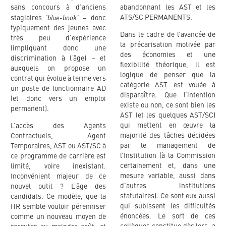
sans concours à d’anciens
abandonnant les AST et les
‘blue-book’
ATS/SC PERMANENTS.
stagiaires
– donc
typiquement des jeunes avec
Dans le cadre de l’avancée de
très peu d’expérience
la précarisation motivée par
(impliquant donc une
des économies et une
discrimination à l’âge) – et
flexibilité théorique, il est
auxquels on propose un
logique de penser que la
contrat qui évolue à terme vers
catégorie AST est vouée à
un poste de fonctionnaire AD
disparaître. Que l’intention
(et donc vers un emploi
existe ou non, ce sont bien les
permanent).
AST (et les quelques AST/SC)
qui mettent en œuvre la
L’accès des Agents
majorité des tâches décidées
Contractuels, Agent
par le management de
Temporaires, AST ou AST/SC à
l’Institution (à la Commission
ce programme de carrière est
certainement et, dans une
limité, voire inexistant.
mesure variable, aussi dans
Inconvénient majeur de ce
d’autres institutions
nouvel outil ? L’âge des
statutaires). Ce sont eux aussi
candidats. Ce modèle, que la
qui subissent les difficultés
HR semble vouloir pérenniser
énoncées. Le sort de ces
comme un nouveau moyen de