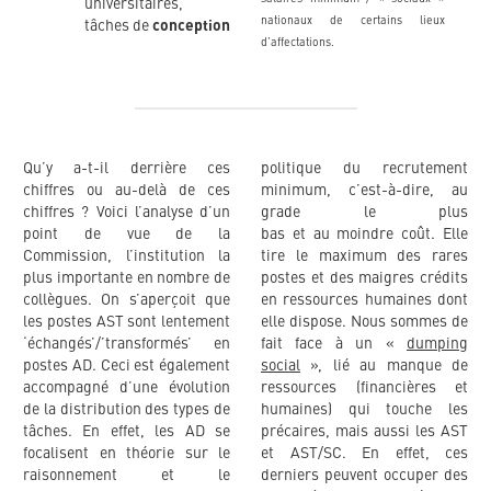
universitaires,
nationaux de certains lieux
tâches de
conception
d’affectations.
Qu’y a-t-il derrière ces
politique du recrutement
chiffres ou au-delà de ces
minimum, c’est-à-dire, au
chiffres ? Voici l’analyse d’un
grade le plus
point de vue de la
bas et au moindre coût. Elle
Commission, l’institution la
tire le maximum des rares
plus importante en nombre de
postes et des maigres crédits
collègues. On s’aperçoit que
en ressources humaines dont
les postes AST sont lentement
elle dispose. Nous sommes de
‘échangés’/’transformés’ en
fait face à un «
dumping
postes AD. Ceci est également
social
», lié au manque de
accompagné d’une évolution
ressources (financières et
de la distribution des types de
humaines) qui touche les
tâches. En effet, les AD se
précaires, mais aussi les AST
focalisent en théorie sur le
et AST/SC. En effet, ces
raisonnement et le
derniers peuvent occuper des