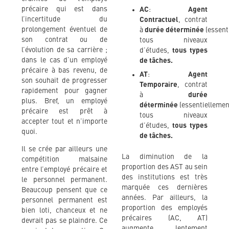
précaire qui est dans
AC
:
Agent
l’incertitude du
Contractuel
, contrat
prolongement éventuel de
à
durée
déterminée
(essent
son contrat ou de
tous niveaux
l’évolution de sa carrière ;
d’études,
tous types
dans le cas d’un employé
de tâches.
précaire à bas revenu, de
AT
:
Agent
son souhait de progresser
Temporaire
, contrat
rapidement pour gagner
à
durée
plus. Bref, un employé
déterminée
(essentiellemen
précaire est prêt à
tous niveaux
accepter tout et n’importe
d’études,
tous types
quoi.
de tâches.
Il se crée par ailleurs une
La diminution de la
compétition malsaine
proportion des AST au sein
entre l’employé précaire et
des institutions est très
le personnel permanent.
marquée ces dernières
Beaucoup pensent que ce
années. Par ailleurs, la
personnel permanent est
proportion des employés
bien loti, chanceux et ne
précaires (AC, AT)
devrait pas se plaindre. Ce
augmente lentement