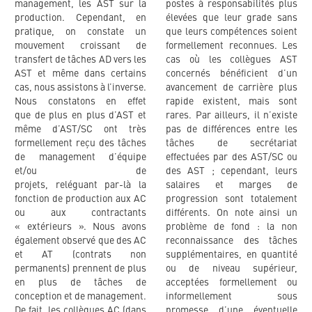
management, les AST sur la
postes à responsabilités plus
production. Cependant, en
élevées que leur grade sans
pratique, on constate un
que leurs compétences soient
mouvement croissant de
formellement reconnues. Les
transfert de tâches AD vers les
cas où les collègues AST
AST et même dans certains
concernés bénéficient d’un
cas, nous assistons à l’inverse.
avancement de carrière plus
Nous constatons en effet
rapide existent, mais sont
que de plus en plus d’AST et
rares. Par ailleurs, il n’existe
même d’AST/SC ont très
pas de différences entre les
formellement reçu des tâches
tâches de secrétariat
de management d’équipe
effectuées par des AST/SC ou
et/ou de
des AST ; cependant, leurs
projets, reléguant par-là la
salaires et marges de
fonction de production aux AC
progression sont totalement
ou aux contractants
différents. On note ainsi un
« extérieurs ». Nous avons
problème de fond : la non
également observé que des AC
reconnaissance des tâches
et AT (contrats non
supplémentaires, en quantité
permanents) prennent de plus
ou de niveau supérieur,
en plus de tâches de
acceptées formellement ou
conception et de management.
informellement sous
De fait, les collègues AC (dans
promesse d’une éventuelle