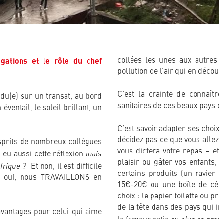
collées les unes aux autres
égations et le rôle du chef
pollution de l’air qui en déco
C’est la crainte de connaît
ndu(e) sur un transat, au bord
sanitaires de ces beaux pays 
éventail, le soleil brillant, un
C’est savoir adapter ses choix
décidez pas ce que vous allez
sprits de nombreux collègues
vous dictera votre repas – e
mais
s eu aussi cette réflexion
plaisir ou gâter vos enfants
Afrique ?
Et non, il est difficile
certains produits (un ravier
r oui, nous TRAVAILLONS en
15€-20€ ou une boîte de cér
choix : le papier toilette ou 
de la tête dans des pays qui 
 avantages pour celui qui aime
au plus ça pren