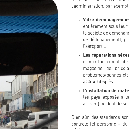
l’administration, par exempl
Votre déménagemen
entièrement sous leur c
la société de déménage
de dédouanement), pré
l’aéroport…
Les réparations néce
et non facilement ide
magasins de bricola
problèmes/pannes élec
à 35-40 degrés …
L’installation de maté
les pays exposés à l
arriver (incident de sé
Bien sûr, des standards sont
contrôle (et personne – du