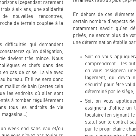
le fameux ratio
horizons (cependant rarement
trois à six ans, une solidarité
En dehors de ces éléments l
de nouvelles rencontres,
certain nombre d’aspects de v
proche de terrain couplée à la
notamment savoir qu’en dél
privés, ne seront plus de vo
une détermination établie par 
 difficultés qui demandent
s constaterez qu’en délégation,
Soit on vous applique
rivée devient très mince. Nous
comprendront… les autre
ollègues et chefs dans des
on vous assignera une
 en cas de crise. La vie avec
logement, qui devra n
 au bureau. Et il ne sera donc
sécurité pour être vali
n maillot de bain (certes cela
déterminé par le siège, 
que les endroits où aller sont
rontés à tomber régulièrement
Soit on vous appliqu
ans tous les endroits de vie
assignera d’office un 
s, magasins…)
locataire (en signant l
statut sur le contrat s
 un week-end sans eau et/ou
par le propriétaire chaq
t que vous n’avez pas toujours