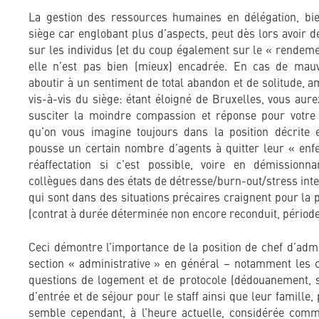
La gestion des ressources humaines en délégation, bi
siège car englobant plus d’aspects, peut dès lors avoir 
sur les individus (et du coup également sur le « rendemen
elle n’est pas bien (mieux) encadrée. En cas de mauv
aboutir à un sentiment de total abandon et de solitude, a
vis-à-vis du siège: étant éloigné de Bruxelles, vous au
susciter la moindre compassion et réponse pour votre c
qu’on vous imagine toujours dans la position décrite e
pousse un certain nombre d’agents à quitter leur « en
réaffectation si c’est possible, voire en démissionn
collègues dans des états de détresse/burn-out/stress inte
qui sont dans des situations précaires craignent pour la 
(contrat à durée déterminée non encore reconduit, période
Ceci démontre l’importance de la position de chef d’admin
section « administrative » en général – notamment les 
questions de logement et de protocole (dédouanement, st
d’entrée et de séjour pour le staff ainsi que leur famille, 
semble cependant, à l’heure actuelle, considérée com