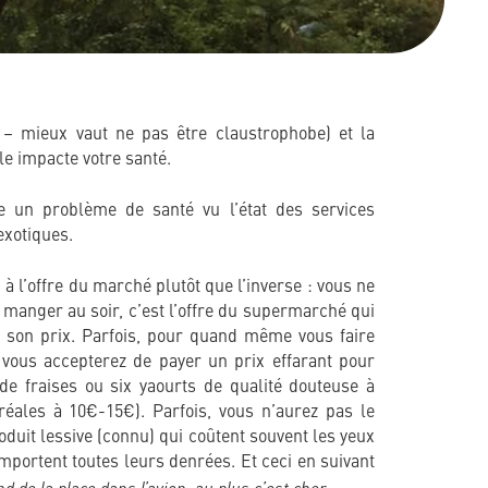
 – mieux vaut ne pas être claustrophobe) et la
ule impacte votre santé.
re un problème de santé vu l’état des services
exotiques.
 à l’offre du marché plutôt que l’inverse : vous ne
 manger au soir, c’est l’offre du supermarché qui
t son prix. Parfois, pour quand même vous faire
, vous accepterez de payer un prix effarant pour
 de fraises ou six yaourts de qualité douteuse à
éales à 10€-15€). Parfois, vous n’aurez pas le
produit lessive (connu) qui coûtent souvent les yeux
importent toutes leurs denrées. Et ceci en suivant
d de la place dans l’avion, au plus c’est cher