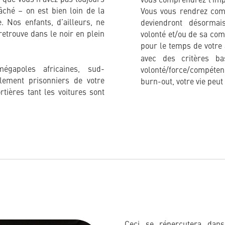
vous comprendrez l’impo
ché – on est bien loin de la
Vous vous rendrez com
. Nos enfants, d’ailleurs, ne
deviendront désorma
etrouve dans le noir en plein
volonté et/ou de sa co
pour le temps de votre 
avec des critères ba
égapoles africaines, sud-
volonté/force/compétenc
alement prisonniers de votre
burn-out, votre vie peut
tières tant les voitures sont
Ceci se répercutera dans