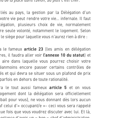
.
iés au pays, la gestion par la Délégation d’un
otre vie peut rendre votre vie… infernale. Il faut
égation, plusieurs choix de vie, normalement
tre seule volonté, notamment le logement. Selon
le siège pour laquelle vous n’aurez rien à dire :
ra le fameux
article 23
(les amis en délégation
s, il faudra aller voir
l’annexe 10 du statut
) et
 aire dans laquelle vous pourrez choisir votre
éanmoins encore passer certains contrôles de
dés et qui devra se situer sous un plafond de prix
parfois en dehors de toute rationalité.
era le tout aussi fameux
article 5
et on vous
logement dont la délégation sera officiellement
e bail pour vous), ne vous donnant dès lors aucun
auf celui d’« occupant/e »- ceci vous sera rappelé
ue fois que vous voudrez discuter avec lui. Et là,