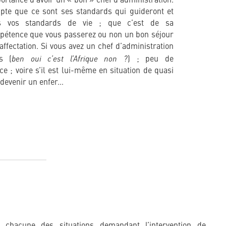
rtance d’avoir un « bon » chef d’administration.
pte que ce sont ses standards qui guideront et
is vos standards de vie ; que c’est de sa
mpétence que vous passerez ou non un bon séjour
affectation. Si vous avez un chef d’administration
ben oui c’est l’Afrique non ?
s (
) ; peu de
e ; voire s’il est lui-même en situation de quasi
 devenir un enfer…
 chacune des situations demandant l’intervention de