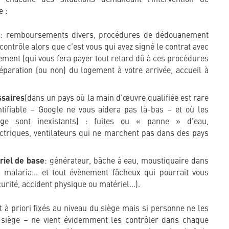
e :
t
: remboursements divers, procédures de dédouanement
ontrôle alors que c’est vous qui avez signé le contrat avec
ment (qui vous fera payer tout retard dû à ces procédures
paration (ou non) du logement à votre arrivée, accueil à
ssaires
(dans un pays où la main d’œuvre qualifiée est rare
ntifiable – Google ne vous aidera pas là-bas – et où les
ge sont inexistants) : fuites ou « panne » d’eau,
triques, ventilateurs qui ne marchent pas dans des pays
riel de base
: générateur, bâche à eau, moustiquaire dans
a malaria… et tout évènement fâcheux qui pourrait vous
curité, accident physique ou matériel…).
 à priori fixés au niveau du siège mais si personne ne les
 siège – ne vient évidemment les contrôler dans chaque