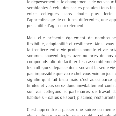
le dépaysement et le changement : de nouveaux 
semblables à celui des cartes postales) tous les 
entre collègues sans doute plus forte, 
l’apprentissage de cultures différentes, une ap
possibilité d’agir concrètement…
Mais elle présente également de nombreuses
flexibilité, adaptabilité et résilience. Ainsi, vou
la frontière entre vie professionnelle et vie p
sommes souvent logés avec ou près de nos c
compounds afin de faciliter les rassemblements
les collègues dépasse donc souvent la seule vie
pas impossible que votre chef vous voie un jour e
signifie qu’il fait beau mais c’est aussi parce 
limités et vous serez donc inévitablement conf
sur vos collègues et partenaires de travail d
habituels – salles de sport, piscines, restaurant
C’est apprendre à passer une soirée ou même
électricité parce que le réseau public a planté e