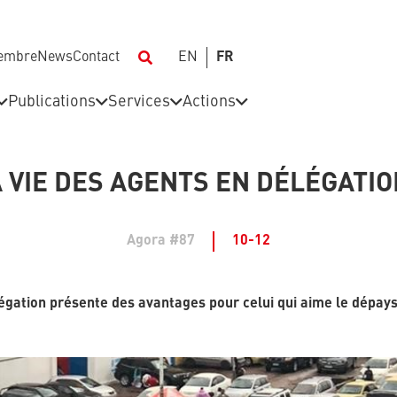
membre
News
Contact
EN
FR
Publications
Services
Actions
 VIE DES AGENTS EN DÉLÉGATI
Agora #87
10-12
élégation présente des avantages pour celui qui aime le dépa