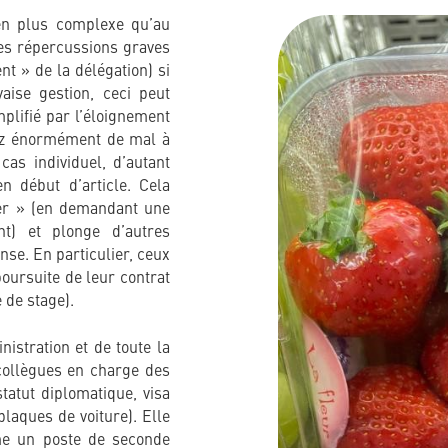
en plus complexe qu’au
des répercussions graves
t » de la délégation) si
aise gestion, ceci peut
mplifié par l’éloignement
rez énormément de mal à
as individuel, d’autant
n début d’article. Cela
fer » (en demandant une
ant) et plonge d’autres
nse. En particulier, ceux
poursuite de leur contrat
 de stage).
istration et de toute la
collègues en charge des
atut diplomatique, visa
plaques de voiture). Elle
me un poste de seconde