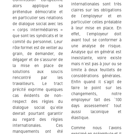
internationales sont très
alors applique sa
claires sur les obligations
prétendue démocratie et
de l’employeur et en
en particulier ses relations
particulier celles préalable
de dialogue social avec les
à leur mise en place. En
« corps intermédiaires »
effet, l’employeur doit
que sont les syndicats et le
avant tout se conformer à
comité du personnel. Leur
une analyse de risque.
rôle formel est de veiller au
Analyse qui en général est
grain, de demander, de
inexistante, voire existe
dégager et de s’assurer de
mais n’est pas à jour ou se
la mise en place de
limite à deux feuillets de
solutions aux soucis
considérations générales.
rencontré par les
Enfin quand il s’agit de
travailleurs. Le tract
faire le point sur les
précité exprime quelques
changements, notre
cas évidents de non-
employeur fait des ‘100
respect des règles du
days assessement’ tout
dialogue social qu’elle
aussi laconique et
devrait pourtant garantir
élastique.
au regard des règles
internationales. Ces
Comme nous l’avons
manquements ont été
exprimé en préambule et il