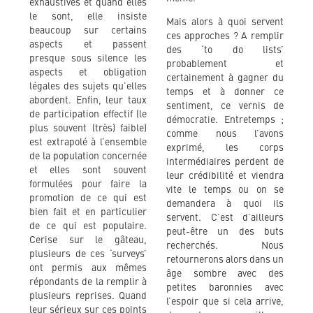
exhaustives et quand elles
le sont, elle insiste
Mais alors à quoi servent
beaucoup sur certains
ces approches ? A remplir
aspects et passent
des ‘to do lists’
presque sous silence les
probablement et
aspects et obligation
certainement à gagner du
légales des sujets qu’elles
temps et à donner ce
abordent. Enfin, leur taux
sentiment, ce vernis de
de participation effectif (le
démocratie. Entretemps ;
plus souvent (très) faible)
comme nous l’avons
est extrapolé à l’ensemble
exprimé, les corps
de la population concernée
intermédiaires perdent de
et elles sont souvent
leur crédibilité et viendra
formulées pour faire la
vite le temps ou on se
promotion de ce qui est
demandera à quoi ils
bien fait et en particulier
servent. C’est d’ailleurs
de ce qui est populaire.
peut-être un des buts
Cerise sur le gâteau,
recherchés. Nous
plusieurs de ces ‘surveys’
retournerons alors dans un
ont permis aux mêmes
âge sombre avec des
répondants de la remplir à
petites baronnies avec
plusieurs reprises. Quand
l’espoir que si cela arrive,
leur sérieux sur ces points