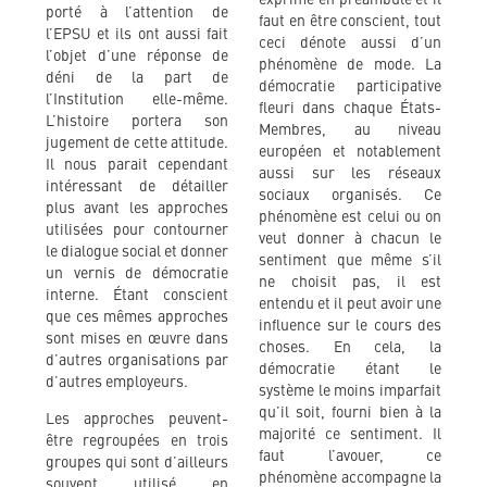
porté à l’attention de
faut en être conscient, tout
l’EPSU et ils ont aussi fait
ceci dénote aussi d’un
l’objet d’une réponse de
phénomène de mode. La
déni de la part de
démocratie participative
l’Institution elle-même.
fleuri dans chaque États-
L’histoire portera son
Membres, au niveau
jugement de cette attitude.
européen et notablement
Il nous parait cependant
aussi sur les réseaux
intéressant de détailler
sociaux organisés. Ce
plus avant les approches
phénomène est celui ou on
utilisées pour contourner
veut donner à chacun le
le dialogue social et donner
sentiment que même s’il
un vernis de démocratie
ne choisit pas, il est
interne. Étant conscient
entendu et il peut avoir une
que ces mêmes approches
influence sur le cours des
sont mises en œuvre dans
choses. En cela, la
d’autres organisations par
démocratie étant le
d’autres employeurs.
système le moins imparfait
qu’il soit, fourni bien à la
Les approches peuvent-
majorité ce sentiment. Il
être regroupées en trois
faut l’avouer, ce
groupes qui sont d’ailleurs
phénomène accompagne la
souvent utilisé en