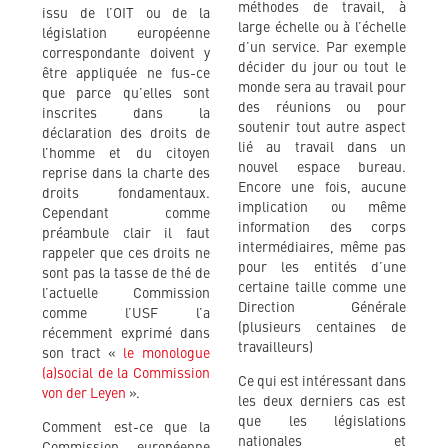
méthodes de travail, à
issu de l’OIT ou de la
large échelle ou à l’échelle
législation européenne
d’un service. Par exemple
correspondante doivent y
décider du jour ou tout le
être appliquée ne fus-ce
monde sera au travail pour
que parce qu’elles sont
des réunions ou pour
inscrites dans la
soutenir tout autre aspect
déclaration des droits de
lié au travail dans un
l’homme et du citoyen
nouvel espace bureau.
reprise dans la charte des
Encore une fois, aucune
droits fondamentaux.
implication ou même
Cependant comme
information des corps
préambule clair il faut
intermédiaires, même pas
rappeler que ces droits ne
pour les entités d’une
sont pas la tasse de thé de
certaine taille comme une
l’actuelle Commission
Direction Générale
comme l’USF l’a
(plusieurs centaines de
récemment exprimé dans
travailleurs)
son tract «
le monologue
(a)social de la Commission
Ce qui est intéressant dans
von der Leyen
».
les deux derniers cas est
que les législations
Comment est-ce que la
nationales et
Commission européenne