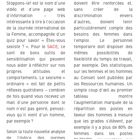
Stoppons-le! est le nom d’une
doivent être renforcées et,
vidéo et d’une page web
sans créer de la
d’information – très
discrimination envers
intéressante à lire à l’occasion
d’autres, doivent tenir
de la Journée international de
particulièrement compte des
la Femme, accompagnée d’un
besoins des femmes dans
quiz pour savoir « Êtes-vous
l’emploi. Le personnel
sexiste ? ». Pour le
SACE
, ce
temporaire doit disposer des
sont de bons outils de
mêmes possibilités de
sensibilisation qui peuvent
flexibilité du temps de travail,
nous aider à réfléchir sur nos
par exemple. Des statistiques
propres attitudes et
sur les femmes et les hommes
comportements. Le sexisme «
au Conseil sont publiées par
ordinaire » est fait de petits
les Ressources humaines. Un
réflexes quotidiens – combien
simple coup d’œil au premier
de fois quand vous recevez un
tableau montre
mail d’une personne dont le
l’augmentation marquée de la
nom n’est pas genré, pensez-
répartition des postes en
vous qu’il vient d’un homme,
faveur des hommes à mesure
par exemple ?
que les grades s’élèvent, par
exemple il y a plus de 80% de
Selon la toute nouvelle analyse
femmes dans les postes
de l’Indice des normes