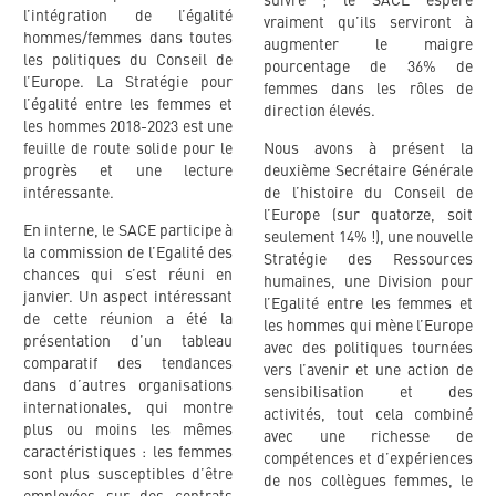
suivre ; le SACE espère
l’intégration de l’égalité
vraiment qu’ils serviront à
hommes/femmes dans toutes
augmenter le maigre
les politiques du Conseil de
pourcentage de 36% de
l’Europe. La Stratégie pour
femmes dans les rôles de
l’égalité entre les femmes et
direction élevés.
les hommes 2018-2023 est une
feuille de route solide pour le
Nous avons à présent la
progrès et une lecture
deuxième Secrétaire Générale
intéressante.
de l’histoire du Conseil de
l’Europe (sur quatorze, soit
En interne, le SACE participe à
seulement 14% !), une nouvelle
la commission de l’Egalité des
Stratégie des Ressources
chances qui s’est réuni en
humaines, une Division pour
janvier. Un aspect intéressant
l’Egalité entre les femmes et
de cette réunion a été la
les hommes qui mène l’Europe
présentation d’un tableau
avec des politiques tournées
comparatif des tendances
vers l’avenir et une action de
dans d’autres organisations
sensibilisation et des
internationales, qui montre
activités, tout cela combiné
plus ou moins les mêmes
avec une richesse de
caractéristiques : les femmes
compétences et d’expériences
sont plus susceptibles d’être
de nos collègues femmes, le