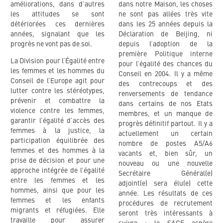
améliorations, dans d’autres
dans notre Maison, les choses
les attitudes se sont
ne sont pas allées très vite
détériorées ces dernières
dans les 25 années depuis la
années, signalant que les
Déclaration de Beijing, ni
progrès ne vont pas de soi.
depuis l’adoption de la
première Politique interne
La Division pour l’Égalité entre
pour l’égalité des chances du
les femmes et les hommes du
Conseil en 2004. Il y a même
Conseil de l’Europe agit pour
des contrecoups et des
lutter contre les stéréotypes,
renversements de tendance
prévenir et combattre la
dans certains de nos Etats
violence contre les femmes,
membres, et un manque de
garantir l’égalité d’accès des
progrès définitif partout. Il y a
femmes à la justice, la
actuellement un certain
participation équilibrée des
nombre de postes A5/A6
femmes et des hommes à la
vacants et, bien sûr, un
prise de décision et pour une
nouveau ou une nouvelle
approche intégrée de l’égalité
Secrétaire Général(e)
entre les femmes et les
adjoint(e) sera élu(e) cette
hommes, ainsi que pour les
année. Les résultats de ces
femmes et les enfants
procédures de recrutement
migrants et réfugiées. Elle
seront très intéressants à
travaille pour assurer