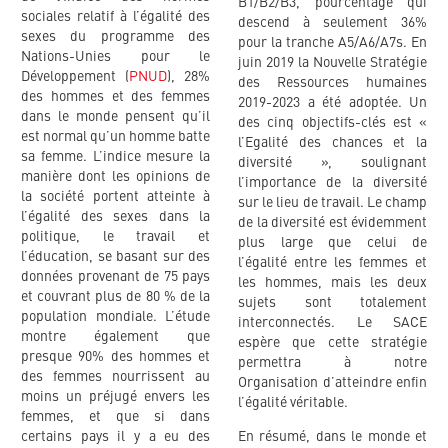
B1/B2/B3, pourcentage qui
sociales relatif à l’égalité des
descend à seulement 36%
sexes du programme des
pour la tranche A5/A6/A7s. En
Nations-Unies pour le
juin 2019 la Nouvelle Stratégie
Développement (
PNUD
), 28%
des Ressources humaines
des hommes et des femmes
2019-2023 a été adoptée. Un
dans le monde pensent qu’il
des cinq objectifs-clés est «
est normal qu’un homme batte
l’Egalité des chances et la
sa femme. L’indice mesure la
diversité », soulignant
manière dont les opinions de
l’importance de la diversité
la société portent atteinte à
sur le lieu de travail. Le champ
l’égalité des sexes dans la
de la diversité est évidemment
politique, le travail et
plus large que celui de
l’éducation, se basant sur des
l’égalité entre les femmes et
données provenant de 75 pays
les hommes, mais les deux
et couvrant plus de 80 % de la
sujets sont totalement
population mondiale. L’étude
interconnectés. Le SACE
montre également que
espère que cette stratégie
presque 90% des hommes et
permettra à notre
des femmes nourrissent au
Organisation d’atteindre enfin
moins un préjugé envers les
l’égalité véritable.
femmes, et que si dans
certains pays il y a eu des
En résumé, dans le monde et