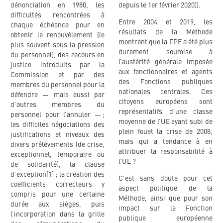
dénonciation en 1980, les
depuis le 1er février 2020]).
difficultés rencontrées à
Entre 2004 et 2019, les
chaque échéance pour en
résultats de la Méthode
obtenir le renouvèlement (le
montrent que la FPE a été plus
plus souvent sous la pression
durement soumise à
du personnel), des recours en
l’austérité générale imposée
justice introduits par la
aux fonctionnaires et agents
Commission et par des
des Fonctions publiques
membres du personnel pour la
nationales centrales. Ces
défendre — mais aussi par
citoyens européens sont
d’autres membres du
représentatifs d’une classe
personnel pour l’annuler — ;
moyenne de l’UE ayant subi de
les difficiles négociations des
plein fouet la crise de 2008,
justifications et niveaux des
mais qui a tendance à en
divers prélèvements (de crise,
attribuer la responsabilité à
exceptionnel, temporaire ou
l’UE ?
de solidarité), la clause
d’exception[1] ; la création des
C’est sans doute pour cet
coefficients correcteurs y
aspect politique de la
compris pour une certaine
Méthode, ainsi que pour son
durée aux sièges, puis
impact sur la Fonction
l’incorporation dans la grille
publique européenne