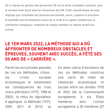
[3] Le régime de pension des personnels UE est un fonds comptable notionnel, dont
le montant reste placé dans les trésoreries des EM. Cette caractéristique de base
implique que l’ensemble des pensions (ancienneté, survie, orphelin et allocation
d’invalidité) sont formellement issues de la rente d’un capital constitué par la
contribution (employeur -employé) de chaque membre du régime durant son
activité.
LE 1ER MARS 2022, LA MÉTHODE QUI A DÛ
AFFRONTER DE NOMBREUX OBSTACLES ET
ÉPREUVES, SOUVENT AVEC SUCCÈS, A FÊTÉ SES
50 ANS DE « CARRIÈRE ».
Parmi les vicissitudes passées
Ce demi-siècle d’existence de
de ces six Méthodes, citons :
ces six Méthodes constitue
les crises sociales
une sorte de reflet de
économiques et notamment
l’évolution économique et
les conséquences de trois
sociale entre les années 1970
chocs pétroliers (1972, 1980 et
et 2022 (de la Communauté
2003) ; le refus du législateur
européenne à six États
d’appliquer la Méthode (1973,
membres vers l’Union
2009, 2011 et 2012), sa
européenne à 28 membres [27