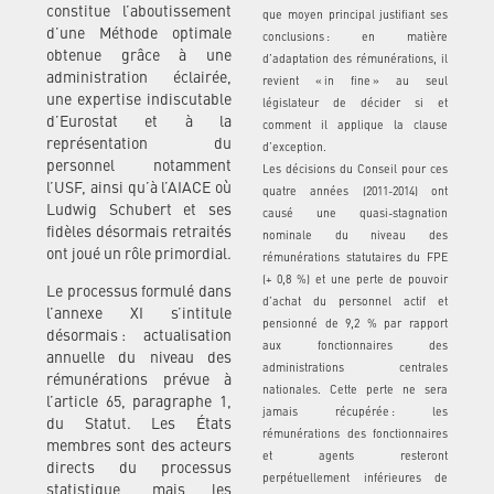
constitue l’aboutissement
que moyen principal justifiant ses
d’une Méthode optimale
conclusions : en matière
obtenue grâce à une
d’adaptation des rémunérations, il
administration éclairée,
revient « in fine » au seul
une expertise indiscutable
législateur de décider si et
d’Eurostat et à la
comment il applique la clause
représentation du
d’exception.
personnel notamment
Les décisions du Conseil pour ces
l’USF, ainsi qu’à l’AIACE où
quatre années (2011-2014) ont
Ludwig Schubert et ses
causé une quasi-stagnation
fidèles désormais retraités
nominale du niveau des
ont joué un rôle primordial.
rémunérations statutaires du FPE
(+ 0,8 %) et une perte de pouvoir
Le processus formulé dans
d’achat du personnel actif et
l’annexe XI s’intitule
pensionné de 9,2 % par rapport
désormais : actualisation
aux fonctionnaires des
annuelle du niveau des
administrations centrales
rémunérations prévue à
nationales. Cette perte ne sera
l’article 65, paragraphe 1,
jamais récupérée : les
du Statut. Les États
rémunérations des fonctionnaires
membres sont des acteurs
et agents resteront
directs du processus
perpétuellement inférieures de
statistique, mais les