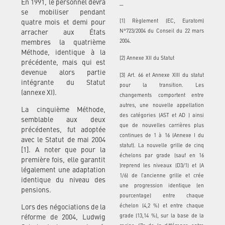
En 1991, le personnel devra
_
se mobiliser pendant
[1] Règlement (EC, Euratom)
quatre mois et demi pour
N°723/2004 du Conseil du 22 mars
arracher aux États
2004.
membres la quatrième
Méthode, identique à la
[2] Annexe XII du Statut
précédente, mais qui est
devenue alors partie
[3] Art. 66 et Annexe XIII du statut
intégrante du Statut
pour la transition. Les
(annexe XI).
changements comportent entre
autres, une nouvelle appellation
La cinquième Méthode,
des catégories (AST et AD ) ainsi
semblable aux deux
que de nouvelles carrières plus
précédentes, fut adoptée
continues de 1 à 16 (Annexe I du
avec le Statut de mai 2004
statut). La nouvelle grille de cinq
[1]. A noter que pour la
échelons par grade (sauf en 16
première fois, elle garantit
)reprend les niveaux (D3/1) et (A
légalement une adaptation
1/6) de l’ancienne grille et crée
identique du niveau des
une progression identique (en
pensions.
pourcentage) entre chaque
échelon (4,2 %) et entre chaque
Lors des négociations de la
grade (13,14 %), sur la base de la
réforme de 2004, Ludwig