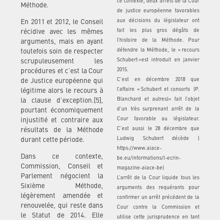
ce contexte, deux arrêts de la Cour
Méthode.
de justice européenne favorables
aux décisions du législateur ont
En 2011 et 2012, le Conseil
fait les plus gros dégâts de
récidive avec les mêmes
l’histoire de la Méthode. Pour
arguments, mais en ayant
défendre la Méthode, le « recours
toutefois soin de respecter
Schubert »est introduit en janvier
scrupuleusement les
2015.
procédures et c’est la Cour
C’est en décembre 2018 que
de Justice européenne qui
l’affaire « Schubert et consorts (P.
légitime alors le recours à
Blanchard et autres)» fait l’objet
la clause d’exception.[5],
d’un très surprenant arrêt de la
pourtant économiquement
Cour favorable au législateur.
injustifié et contraire aux
C’est aussi le 28 décembre que
résultats de la Méthode
Ludwig Schubert décède (
durant cette période.
https://www.aiace-
Dans ce contexte,
be.eu/informations/l-ecrin-
Commission, Conseil et
magazine-aiace-be)
Parlement négocient la
L’arrêt de la Cour liquide tous les
Sixième Méthode,
arguments des requérants pour
légèrement amendée et
confirmer un arrêt précédent de la
renouvelée, qui reste dans
Cour contre la Commission et
le Statut de 2014. Elle
utilise cette jurisprudence en tant