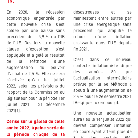
19.
En 2020, la récession
désastreuses et se
économique engendrée par
manifestent entre autres par
cette nouvelle crise s’est
une crise énergétique sans
soldée par une baisse sans
précédent qui amplifie le
précédent de – 5,9 % du PIB
retour d’une inflation
de l’UE. Dès lors la nouvelle
croissante dans l’UE depuis
clause d’exception s’est
fin 2021.
appliquée et a gelé le résultat
C’est dans ce nouveau
de la Méthode d’une
contexte inflationniste digne
augmentation du pouvoir
des années 80 que
d’achat de 2,5 %. Elle ne sera
l’actualisation intermédiaire
réactivée qu’au 1er juillet
prévue par la 6e Méthode a
2022, selon les prévisions du
abouti à une augmentation de
rapport de la Commission au
2,4 % pour le 2e semestre 2021
législateur pour la période 1er
(Belgique Luxembourg).
juillet 2021 – 31 décembre
2021[1].
Une nouvelle actualisation
aura lieu le 1er juillet 2022 qui
Cerise sur le gâteau de cette
devrait compenser l’inflation
année 2022, à peine sortie de
en cours ayant atteint plus de
la période critique de la