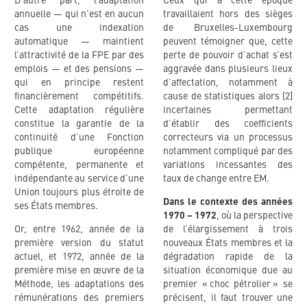
D’autre part, l’adaptation
Ceux qui à cette époque
annuelle — qui n’est en aucun
travaillaient hors des sièges
cas une indexation
de Bruxelles-Luxembourg
automatique — maintient
peuvent témoigner que, cette
l’attractivité de la FPE par des
perte de pouvoir d’achat s’est
emplois — et des pensions —
aggravée dans plusieurs lieux
qui en principe restent
d’affectation, notamment à
financièrement compétitifs.
cause de statistiques alors [2]
Cette adaptation régulière
incertaines permettant
constitue la garantie de la
d’établir des coefficients
continuité d’une Fonction
correcteurs via un processus
publique européenne
notamment compliqué par des
compétente, permanente et
variations incessantes des
indépendante au service d’une
taux de change entre EM.
Union toujours plus étroite de
Dans le contexte des années
ses États membres.
1970 – 1972
, où la perspective
Or, entre 1962, année de la
de l’élargissement à trois
première version du statut
nouveaux États membres et la
actuel, et 1972, année de la
dégradation rapide de la
première mise en œuvre de la
situation économique due au
Méthode, les adaptations des
premier « choc pétrolier » se
rémunérations des premiers
précisent, il faut trouver une