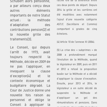
racine 47e de la différence entre
Schubert alors pensionné,
ces deux points de départ. Depuis
a par ailleurs conçu deux
2014 la grille et les carrières ont
autres éléments
été modifiées avec notamment
importants de notre Statut
l’ajout d’une nouvelle catégorie
actuel : la méthode
AST/C (Secrétaire et Commis)
d’adaptation des
comportant 6 grades de cinq
contributions pension[2] et
échelons.
la nouvelle grille des
traitements[3].
[4] Article 10 de l’annexe XI (2004).
Le Conseil, qui depuis
[5] La crise des « subprimes » de
l’arrêt de 1973, avait
2008 a profondément marqué
toujours respecté la
l’évolution de la Méthode, quand
Méthode, décide en 2009 de
le législateur en 2009, puis en 2011
ne pas l’appliquer, en
et 2012 a refusé la proposition
invoquant la clause
basée sur la Méthode et a décidé
d’exception[4] et le
d’appliquer la clause d’exception.
contexte économique et
Ensuite, pour 2013 et 2014, le
budgétaire dégradé. La
législateur a en outre décidé de
Cour de Justice donne une
suspendre la Méthode et
nouvelle fois raison au
d’appliquer un gel des
personnel et oblige le
rémunérations et pensions. Dans
Conseil à appliquer la