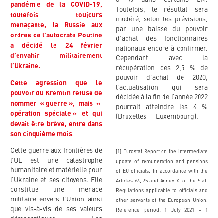
8 % dans certains EM.
pandémie de la COVID-19,
Toutefois, le résultat sera
toutefois toujours
modéré, selon les prévisions,
menaçante, la Russie aux
par une baisse du pouvoir
ordres de l’autocrate Poutine
d’achat des fonctionnaires
a décidé le 24 février
nationaux encore à confirmer.
d’envahir militairement
Cependant avec la
l’Ukraine.
récupération des 2,5 % de
pouvoir d’achat de 2020,
Cette agression que le
l’actualisation qui sera
pouvoir du Kremlin refuse de
décidée à la fin de l’année 2022
nommer « guerre », mais «
pourrait atteindre les 4 %
opération spéciale » et qui
(Bruxelles — Luxembourg).
devait être brève, entre dans
_
son cinquième mois.
Cette guerre aux frontières de
[1] Eurostat Report on the intermediate
l’UE est une catastrophe
update of remuneration and pensions
humanitaire et matérielle pour
of EU officials. In accordance with the
l’Ukraine et ses citoyens. Elle
Articles 64, 65 and Annex XI of the Staff
constitue une menace
Regulations applicable to officials and
militaire envers l’Union ainsi
other servants of the European Union.
que vis-à-vis de ses valeurs
Reference period: 1 July 2021 – 1