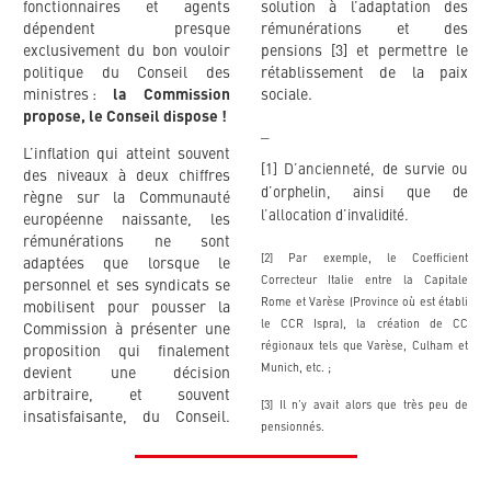
fonctionnaires et agents
solution à l’adaptation des
dépendent presque
rémunérations et des
exclusivement du bon vouloir
pensions [3] et permettre le
politique du Conseil des
rétablissement de la paix
ministres :
la Commission
sociale.
propose, le Conseil dispose !
_
L’inflation qui atteint souvent
[1] D’ancienneté, de survie ou
des niveaux à deux chiffres
d’orphelin, ainsi que de
règne sur la Communauté
l’allocation d’invalidité.
européenne naissante, les
rémunérations ne sont
[2] Par exemple, le Coefficient
adaptées que lorsque le
Correcteur Italie entre la Capitale
personnel et ses syndicats se
Rome et Varèse (Province où est établi
mobilisent pour pousser la
le CCR Ispra), la création de CC
Commission à présenter une
régionaux tels que Varèse, Culham et
proposition qui finalement
Munich, etc. ;
devient une décision
arbitraire, et souvent
[3] Il n’y avait alors que très peu de
insatisfaisante, du Conseil.
pensionnés.