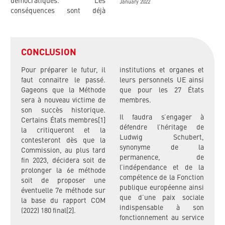
démocratiques. Les
January 2022
conséquences sont déjà
CONCLUSION
Pour préparer le futur, il
institutions et organes et
faut connaitre le passé.
leurs personnels UE ainsi
Gageons que la Méthode
que pour les 27 États
sera à nouveau victime de
membres.
son succès historique.
Il faudra s’engager à
Certains États membres[1]
défendre l’héritage de
la critiqueront et la
Ludwig Schubert,
contesteront dès que la
synonyme de la
Commission, au plus tard
permanence, de
fin 2023, décidera soit de
l’indépendance et de la
prolonger la 6e méthode
compétence de la Fonction
soit de proposer une
publique européenne ainsi
éventuelle 7e méthode sur
que d’une paix sociale
la base du rapport COM
indispensable à son
(2022) 180 final[2].
fonctionnement au service