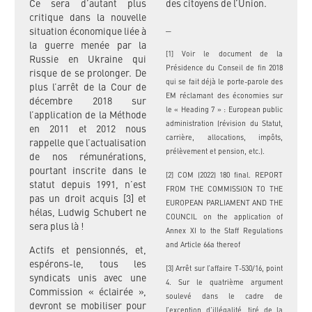
Ce sera d’autant plus
des citoyens de l’Union.
critique dans la nouvelle
_
situation économique liée à
la guerre menée par la
[1] Voir le document de la
Russie en Ukraine qui
Présidence du Conseil de fin 2018
risque de se prolonger. De
qui se fait déjà le porte-parole des
plus l’arrêt de la Cour de
EM réclamant des économies sur
décembre 2018 sur
le « Heading 7 » : European public
l’application de la Méthode
administration (révision du Statut,
en 2011 et 2012 nous
carrière, allocations, impôts,
rappelle que l’actualisation
prélèvement et pension, etc.).
de nos rémunérations,
pourtant inscrite dans le
[2] COM (2022) 180 final. REPORT
statut depuis 1991, n’est
FROM THE COMMISSION TO THE
pas un droit acquis [3] et
EUROPEAN PARLIAMENT AND THE
hélas, Ludwig Schubert ne
COUNCIL on the application of
sera plus là !
Annex XI to the Staff Regulations
and Article 66a thereof
Actifs et pensionnés, et,
espérons-le, tous les
[3] Arrêt sur l’affaire T-530/16, point
syndicats unis avec une
4. Sur le quatrième argument
Commission « éclairée »,
soulevé dans le cadre de
devront se mobiliser pour
l’exception d’illégalité, tiré de la