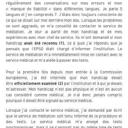
régulièrement des conversations sur mes erreurs et mon
« manque de fiabilité » dans différentes langues. Je parle 5
langues et j’en comprends 7. J’étais donc toujours consciente de
ce qui se disait sur moi derrière mon dos. Lorsque les problèmes
se sont aggravés, on m’a conseillé de contacter le service de
médiation. Je leur ai parlé de mon handicap et de mes
expériences avec mon chef de service. Ils m’ont demandé si mon
handicap
avait été reconnu (1)
, ce à quoi j’ai répondu que je
pensais que l’EPSO était chargé d’informer l’institution. Le
service de médiation m’a immédiatement mise en contact avec le
service médical et m’a aidée à passer des tests.
Pour la première fois depuis mon entrée à la Commission
européenne, j’ai été informée que mon handicap devait
être
officiellement examiné (2)
par l’institution et à qui je devais
m’adresser. Mon handicap n’est pas physique et n’est en aucun
cas considéré comme médical. Je n’ai donc jamais compris
pourquoi il devait être signalé au service médical.
Lorsque j’ai contacté le service médical, j’ai demandé par écrit
que le service de médiation soit tenu informé de la procédure et
des tests. Le service médical m’a envoyé des tests
psychologiques, mais il ne s’agissait pas du même type de tests