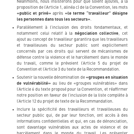
Néanmoins, nous insisterons pour que soient ajoutés, à la
proposition de l’Article 1, alinéa c) de la Convention, les mots
«public et privé»
après
«le terme “travailleur” désigne
les personnes dans tous les secteurs»
.
Parallèlement à l’inclusion des droits fondamentaux, et
notamment celui relatif à la
négociation collective
, cet
ajout au concept de travailleur garantira que les travailleurs
et travailleuses du secteur public sont explicitement
concernés par ces droits qui servent de mécanismes de
défense contre la violence et le harcèlement dans le monde
du travail, comme le prévoient l’Article 5 du projet de
Convention et l’Article 3 du texte de la Recommandation.
Soutenir la nouvelle dénomination de
«groupes en situation
de vulnérabilité»
au lieu de «groupes vulnérables» dans
l’Article 6 du texte proposé pour la Convention, et réaffirmer
notre position en faveur de l’inclusion de la liste complète à
l’Article 12 du projet de texte de la Recommandation.
Inclure la spécificité des travailleurs et travailleuses du
secteur public qui, de par leur fonction, ont accès à des
informations confidentielles et qui, en cas de dénonciation,
sont davantage vulnérables aux actes de violence et de
harcèlement dans le monde du travail. Les présenter